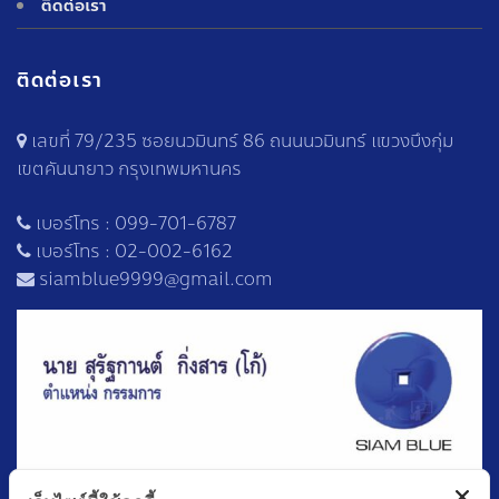
ติดต่อเรา
ติดต่อเรา
เลขที่ 79/235 ซอยนวมินทร์ 86 ถนนนวมินทร์ แขวงบึงกุ่ม
เขตคันนายาว กรุงเทพมหานคร
เบอร์โทร :
099-701-6787
เบอร์โทร :
02-002-6162
siamblue9999@gmail.com