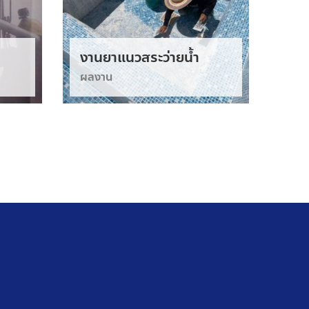
งานยาแนวสระว่ายน้ำ
สนา
ผลงาน
ผลง