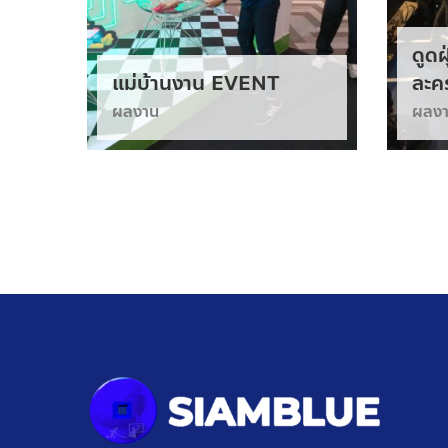
ดูดฝ
แม่บ้านงาน EVENT
ละค
ผลงาน
ผลง