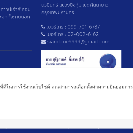
นวมินทร์ แขวงบึงกุ่ม เขตคันนายาว
าวน์เฮ้าส์ คอน
กรุงเทพมหานคร
ระจกทั้งภายนอก
เบอร์โทร :
099-701-6787
เบอร์โทร :
02-002-6162
siamblue9999@gmail.com
า
ที่ดีในการใช้งานเว็บไซต์ คุณสามารถเลือกตั้งค่าความยินยอมการใช้ค
right 2023. SIAMBLUE9999 Co., Ltd. – All Rights Reserved. |