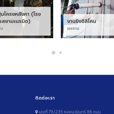
ุ่นโครงหลังคา (โรง
รสยามเนรมิต)
งานยิงซิลิโคน
าน
ผลงาน
ติดต่อเรา
เลขที่ 79/235 ซอยนวมินทร์ 86 ถนน