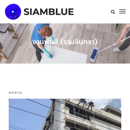
งานพ่นสี (รามอินทรา)
ผลงาน