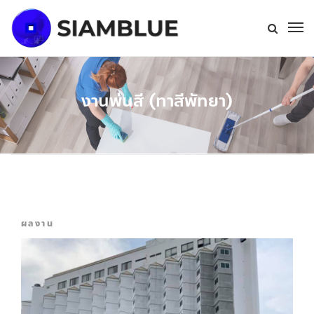
งานพ่นสี (ทาสีพัทยา)
ผลงาน