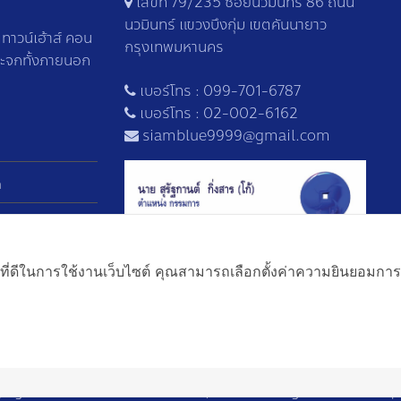
เลขที่ 79/235 ซอยนวมินทร์ 86 ถนน
นวมินทร์ แขวงบึงกุ่ม เขตคันนายาว
าวน์เฮ้าส์ คอน
กรุงเทพมหานคร
ระจกทั้งภายนอก
เบอร์โทร :
099-701-6787
เบอร์โทร :
02-002-6162
siamblue9999@gmail.com
า
ที่ดีในการใช้งานเว็บไซต์ คุณสามารถเลือกตั้งค่าความยินยอมการใช้ค
right 2023. SIAMBLUE9999 Co., Ltd. – All Rights Reserved. |