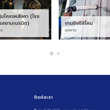
ุ่นโครงหลังคา (โรง
รสยามเนรมิต)
งานยิงซิลิโคน
าน
ผลงาน
ติดต่อเรา