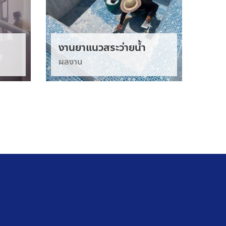
งานยาแนวสระว่ายน้ำ
งาน
ผลงาน
ผลง