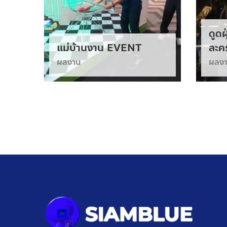
ดูดฝ
แม่บ้านงาน EVENT
ละค
ผลงาน
ผลง