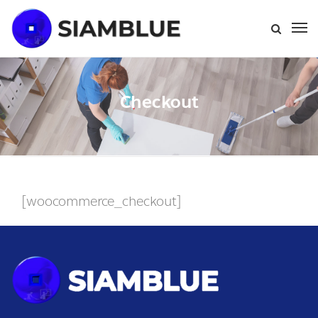
Checkout
[woocommerce_checkout]