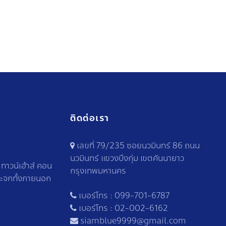
ติดต่อเรา
เลขที่ 79/235 ซอยนวมินทร์ 86 ถนน
นวมินทร์ แขวงบึงกุ่ม เขตคันนายาว
าวน์เฮ้าส์ คอน
กรุงเทพมหานคร
ระจกทั้งภายนอก
เบอร์โทร :
099-701-6787
เบอร์โทร :
02-002-6162
siamblue9999@gmail.com