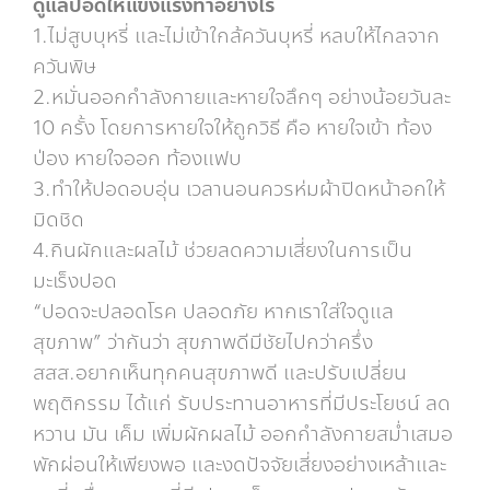
ดูแลปอดให้แข็งแรงทำอย่างไร
1.ไม่สูบบุหรี่ และไม่เข้าใกล้ควันบุหรี่ หลบให้ไกลจาก
ควันพิษ
2.หมั่นออกกำลังกายและหายใจลึกๆ อย่างน้อยวันละ
10 ครั้ง โดยการหายใจให้ถูกวิธี คือ หายใจเข้า ท้อง
ป่อง หายใจออก ท้องแฟบ
3.ทำให้ปอดอบอุ่น เวลานอนควรห่มผ้าปิดหน้าอกให้
มิดชิด
4.กินผักและผลไม้ ช่วยลดความเสี่ยงในการเป็น
มะเร็งปอด
“ปอดจะปลอดโรค ปลอดภัย หากเราใส่ใจดูแล
สุขภาพ” ว่ากันว่า สุขภาพดีมีชัยไปกว่าครึ่ง
สสส.อยากเห็นทุกคนสุขภาพดี และปรับเปลี่ยน
พฤติกรรม ได้แก่ รับประทานอาหารที่มีประโยชน์ ลด
หวาน มัน เค็ม เพิ่มผักผลไม้ ออกกำลังกายสม่ำเสมอ
พักผ่อนให้เพียงพอ และงดปัจจัยเสี่ยงอย่างเหล้าและ