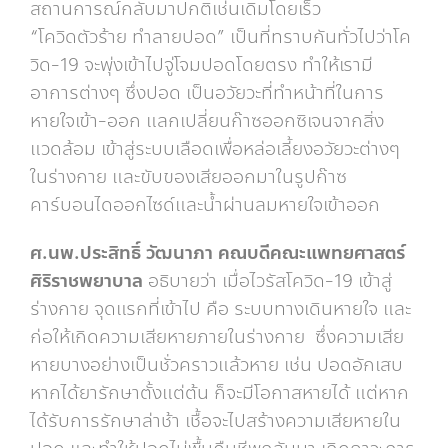
สถานการณ์กลับมาปกติเช่นเดิมโดยเร็ว
“โควิดตัวร้าย ทำลายปอด” เป็นที่ทราบกันทั่วไปว่าโค
วิด-19 จะพุ่งเข้าไปจู่โจมปอดโดยตรง ทำให้เรามี
อาการต่างๆ ซึ่งปอด เป็นอวัยวะที่ทำหน้าที่ในการ
หายใจเข้า-ออก แลกเปลี่ยนก๊าซออกซิเจนจากสิ่ง
แวดล้อม เข้าสู่ระบบเลือดเพื่อหล่อเลี้ยงอวัยวะต่างๆ
ในร่างกาย และขับของเสียออกมาในรูปก๊าซ
คาร์บอนไดออกไซด์และน้ำผ่านลมหายใจเข้าออก
ศ.นพ.ประสิทธิ์ วัฒนาภา คณบดีคณะแพทยศาสตร์
ศิริราชพยาบาล
อธิบายว่า เมื่อไวรัสโควิด-19 เข้าสู่
ร่างกาย จุดแรกที่เข้าไป คือ ระบบทางเดินหายใจ และ
ก่อให้เกิดความเสียหายภายในร่างกาย ซึ่งความเสีย
หายบางอย่างเป็นชั่วคราวแล้วหาย เช่น ปอดอักเสบ
หากได้ยารักษาตั้งแต่ต้น ก็จะมีโอกาสหายได้ แต่หาก
ได้รับการรักษาล่าช้า เชื้อจะไปสร้างความเสียหายใน