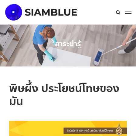
สาระน่ารู้
พิษผึ้ง ประโยชน์โทษของ
มัน