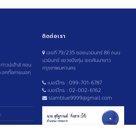
ติดต่อเรา
เลขที่ 79/235 ซอยนวมินทร์ 86 ถนน
นวมินทร์ แขวงบึงกุ่ม เขตคันนายาว
าวน์เฮ้าส์ คอน
กรุงเทพมหานคร
ระจกทั้งภายนอก
เบอร์โทร :
099-701-6787
เบอร์โทร :
02-002-6162
siamblue9999@gmail.com
า